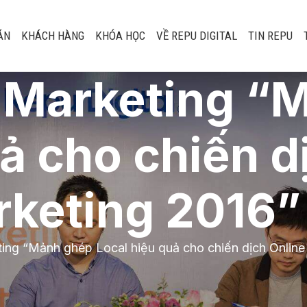
ÁN
KHÁCH HÀNG
KHÓA HỌC
VỀ REPU DIGITAL
TIN REPU
i Marketing “
ả cho chiến d
keting 2016”
ting “Mảnh ghép Local hiệu quả cho chiến dịch Online