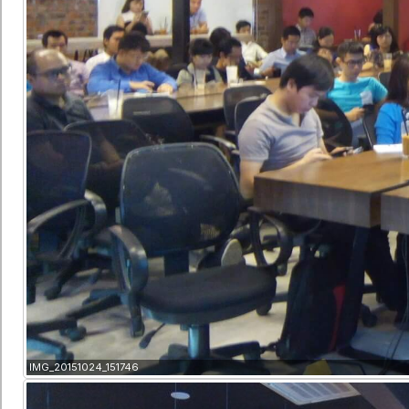
IMG_20151024_151746