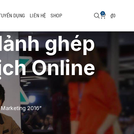
0
TUYỂN DỤNG
LIÊN HỆ
SHOP
₫
0
Mảnh ghép
ịch Online
 Marketing 2016”