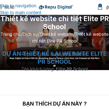
Skip to navigation
0
MENU
₫
Skip to main content
Thiết kế website chi tiết Elite PR
School
Trang chủ
Dịch vụ
Thiết kế website
Thiết kế website
chi tiết Elite PR School
DỰ ÁN THIẾT KẾ LẠI WEBSITE ELITE
PR SCHOOL
Tên khách hàng:
Elite PR School
BẠN THÍCH DỰ ÁN NÀY ?