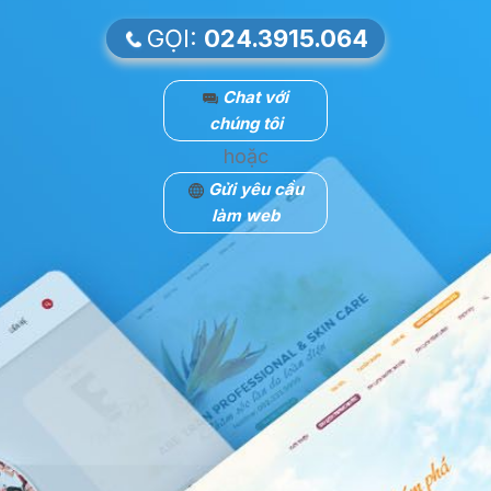
GỌI:
024.3915.064
Chat với
chúng tôi
hoặc
Gửi yêu cầu
làm web