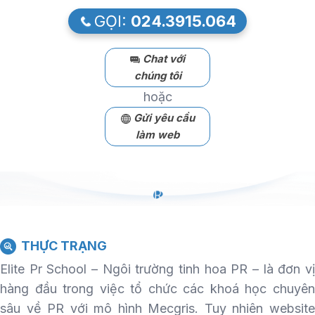
GỌI:
024.3915.064
Chat với
chúng tôi
hoặc
Gửi yêu cầu
làm web
THỰC TRẠNG
Elite Pr School – Ngôi trường tinh hoa PR – là đơn vị
hàng đầu trong việc tổ chức các khoá học chuyên
sâu về PR với mô hình Mecgris. Tuy nhiên website