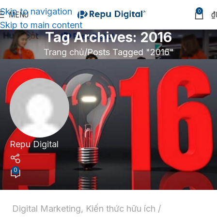
Skip to navigation
0
MENU
₫
Skip to main content
Tag Archives: 2016
Trang chủ
Posts Tagged "2016"
Repu Digital
0
Digital Marketing
,
Kiến thức hữu ích