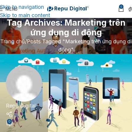
Skip to navigation
0
MENU
₫
Skip to main content
Tag Archives: Marketing trên
ứng dụng di động
Trang chủ
Posts Tagged "Marketing trên ứng dụng di
động"
Repu Digital
0