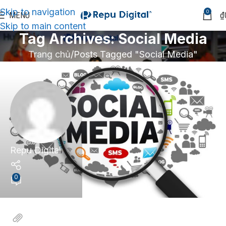
Skip to navigation
0
MENU
₫
Skip to main content
Tag Archives: Social Media
Trang chủ
Posts Tagged "Social Media"
Repu Digital
0