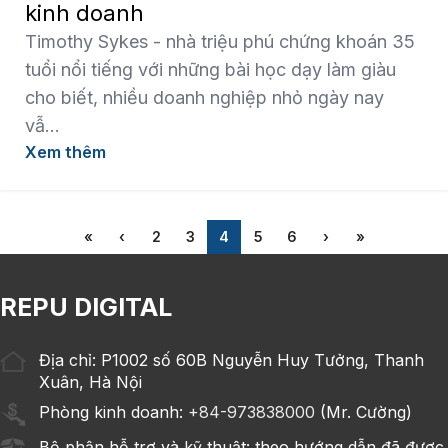
kinh doanh
Timothy Sykes - nhà triệu phú chứng khoán 35
tuổi nổi tiếng với những bài học dạy làm giàu
cho biết, nhiều doanh nghiệp nhỏ ngày nay
vẫ...
Xem thêm
«
‹
2
3
4
5
6
›
»
REPU DIGITAL
Địa chỉ: P1002 số 60B Nguyễn Huy Tưởng, Thanh
Xuân, Hà Nội
Phòng kinh doanh:
+84-973838000
(Mr. Cường)
Bộ phận hỗ trợ và kỹ thuật: theo hướng dẫn đã được