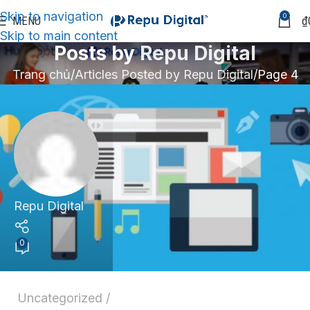
Skip to navigation
0
MENU
₫
Skip to main content
Posts by
Repu Digital
Trang chủ
Articles Posted by Repu Digital
Page 4
Repu Digital
0
Uncategorized