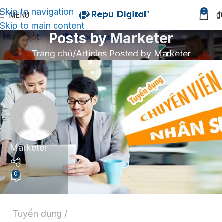
Skip to navigation
0
MENU
₫
Skip to main content
Posts by
Marketer
Trang chủ
Articles Posted by Marketer
Marketer
0
Tuyển dụng