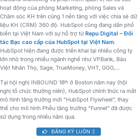
hoạt động của phòng Marketing, phòng Sales và
Chăm sóc KH trên cùng 1 nền tảng với việc chia sẻ dữ
liệu KH (CRM) 360 độ. HubSpot cũng đang dần phổ
biến tại Việt Nam với sự hỗ trợ từ
Repu Digital – Đối
tác Bạc cao cấp của HubSpot tại Việt Nam
.
HubSpot hiện đang được triển khai tại nhiều công ty
lớn nhỏ trong nhiều ngành nghề như VPBank, Bảo
Việt Nhân Thọ, Sage, TrueMoney, VHT, GGG,…
Tại hội nghị INBOUND 18
ở Boston năm nay (hội
th
nghị tổ chức thường niên), HubSpot chính thức ra mắt
mô hình tăng trưởng mới “HubSpot Flywheel”, thay
thế cho mô hình Phễu tăng trưởng “Funnel” đã được
sử dụng trong nhiều năm qua.
ĐĂNG KÝ LUÔN :)