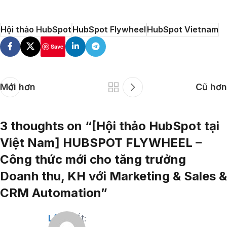
Hội thảo HubSpot
HubSpot Flywheel
HubSpot Vietnam
Save
Mới hơn
Cũ hơn
3 thoughts on “
[Hội thảo HubSpot tại
Việt Nam] HUBSPOT FLYWHEEL –
Công thức mới cho tăng trưởng
Doanh thu, KH với Marketing & Sales &
CRM Automation
”
Lân
viết: