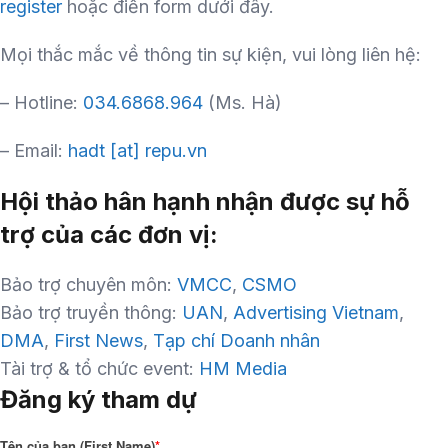
register
hoặc điền form dưới đây.
Mọi thắc mắc về thông tin sự kiện, vui lòng liên hệ:
– Hotline:
034.6868.964
(Ms. Hà)
– Email:
hadt [at] repu.vn
Hội thảo hân hạnh nhận được sự hỗ
trợ của các đơn vị:
Bảo trợ chuyên môn:
VMCC
,
CSMO
Bảo trợ truyền thông:
UAN
,
Advertising Vietnam
,
DMA
,
First News
,
Tạp chí Doanh nhân
Tài trợ & tổ chức event:
HM Media
Đăng ký tham dự