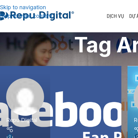
Skip to navigation
Skip to main content
DỊCH VỤ
DỰ 
Tag Ar
Repu Digital
R
0