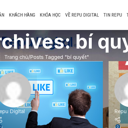
ÁN
KHÁCH HÀNG
KHÓA HỌC
VỀ REPU DIGITAL
TIN REPU
chives: bí qu
Trang chủ
Posts Tagged "bí quyết"
epu Digital
Repu 
0
0