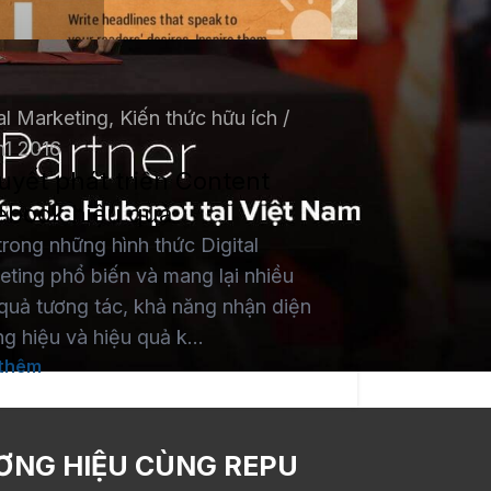
al Marketing
,
Kiến thức hữu ích
h1 2016
uyết phát triển Content
ebook hiệu quả
rong những hình thức Digital
eting phổ biến và mang lại nhiều
 quả tương tác, khả năng nhận diện
g hiệu và hiệu quả k...
thêm
ƠNG HIỆU CÙNG REPU