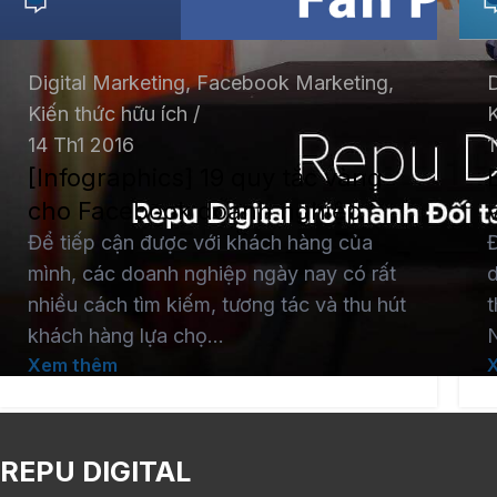
Digital Marketing
,
Facebook Marketing
,
D
Kiến thức hữu ích
K
14 Th1 2016
1
[Infographics] 19 quy tắc vàng
cho Facebook doanh nghiệp
Để tiếp cận được với khách hàng của
Đ
mình, các doanh nghiệp ngày nay có rất
d
nhiều cách tìm kiếm, tương tác và thu hút
t
khách hàng lựa chọ...
N
Xem thêm
REPU DIGITAL