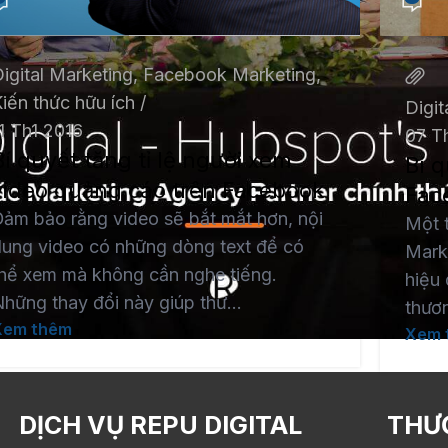
igital Marketing
,
Facebook Marketing
,
iến thức hữu ích
Digit
1 Th1 2016
07 T
Bí quyết tăng tỉ lệ người xem
Bí q
video quảng cáo trên Facebook
Fac
ảm bảo rằng video sẽ bắt mắt hơn, nội
Một t
ung video có những dòng text để có
Mark
hể xem mà không cần nghe tiếng.
hiệu
hững thay đổi này giúp thư...
thươn
Xem thêm
Xem 
DỊCH VỤ REPU DIGITAL
THƯ