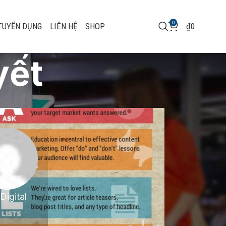
0
TUYỂN DỤNG
LIÊN HỆ
SHOP
₫
0
yết
Digital