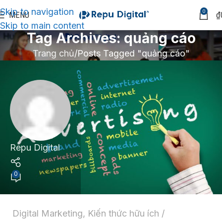
Skip to navigation
0
MENU
₫
Skip to main content
Tag Archives: quảng cáo
Trang chủ
Posts Tagged "quảng cáo"
Repu Digital
0
Digital Marketing
,
Kiến thức hữu ích