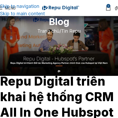
Skip to navigation
0
MENU
₫
Skip to main content
Blog
Trang chủ
Tin Repu
TIN REPU
Việt Nam Report ký
kết hợp đồng với
Repu Digital triển
khai hệ thống CRM
All In One Hubspot