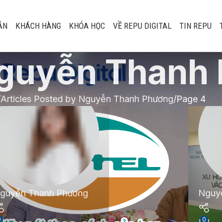
ÁN
KHÁCH HÀNG
KHÓA HỌC
VỀ REPU DIGITAL
TIN REPU
guyễn Thanh
Articles Posted by Nguyễn Thanh Phương
Page 4
guyễn Thanh Phương
Nguy
0
0