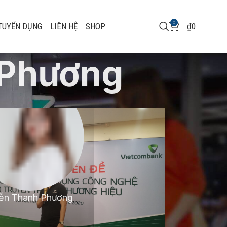
0
TUYỂN DỤNG
LIÊN HỆ
SHOP
₫
0
 Phương
ễn Thanh Phương