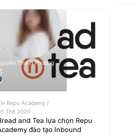
guyễn Thanh Phương
0
Tin Repu Academy
05 Th8 2020
Bread and Tea lựa chọn Repu
Academy đào tạo Inbound