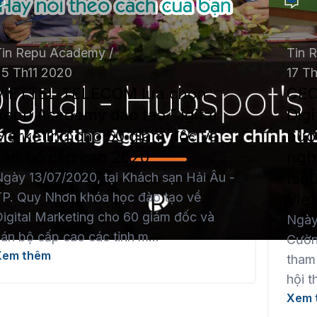
Tin Repu Academy
Tin 
25 Th11 2020
17 T
VIETTEL TELECOM lựa chọn
CEO
Repu Academy đào tạo Digital
Digi
Marketing cho 60 giám đốc và
hướ
cán bộ cấp cao 2020
ngh
hiệ
gày 13/07/2020, tại Khách sạn Hải Âu -
TP. Quy Nhơn khóa học đào tạo về
Vie
igital Marketing cho 60 giám đốc và
Ngày 
án bộ cấp cao các tỉnh m...
Cườn
Xem thêm
tham 
hội t
Xem 