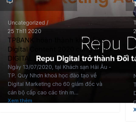
Uncategorized
25 Th11 2020
TPBANK hoàn thành khóa học
Digital Content 2020 cùng REPU
DIGITAL
Ngày 13/07/2020, tại Khách sạn Hải Âu -
TP. Quy Nhơn khoá học đào tạo về
N
Digital Marketing cho 60 giám đốc và
cán bộ cấp cao các tỉnh m...
D
Xem thêm
c