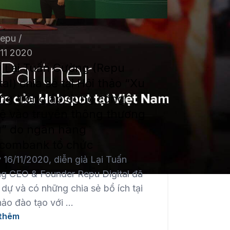
Repu
h11 2020
 Lại Tuấn Cường (Repu
tal) chia sẻ tại Hội thảo “Xu
ng trong áp dụng công
ệ vào truyền thông thương
u” do ngân hàng
tcombank tổ chức
16/11/2020, diễn giả Lại Tuấn
g CEO & Founder Repu Digital đã
dự và có những chia sẻ bổ ích tại
hảo đào tạo với ...
thêm