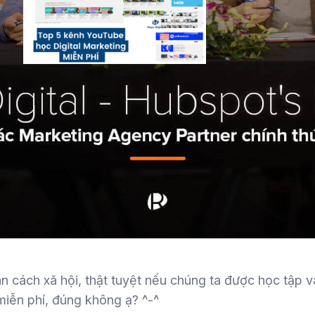
arketing nói riêng là một môn học khó, đòi hỏi người h
hỉ rèn luyện, mở mang kiến thức ngành cho mình. Có 
trên con đường sự nghiệp. Nhưng học ở đâu, học thế n
kênh về Marketing dưới đây sẽ là nguồn học vô giá mà 
háp học qua Youtube, với những video hướng dẫn và ch
iền bối” có kinh nghiệm trong ngành sẽ là phương phá
n cách xã hội, thật tuyệt nếu chúng ta được học tập và
iễn phí, đúng không ạ? ^-^