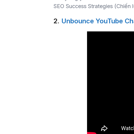
SEO Success Strategies (Chiến 
2.
Unbounce YouTube Ch