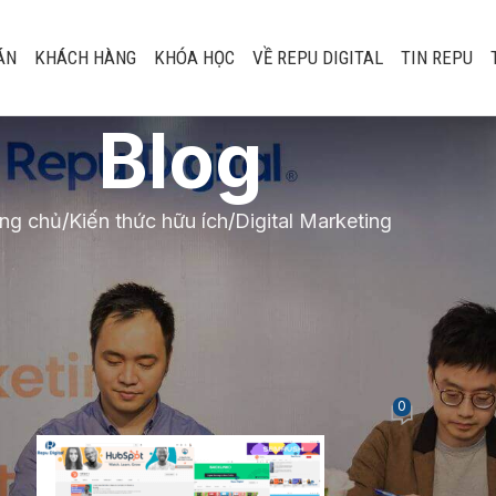
ÁN
KHÁCH HÀNG
KHÓA HỌC
VỀ REPU DIGITAL
TIN REPU
Blog
ng chủ
Kiến thức hữu ích
Digital Marketing
DIGITAL MARKETING
YouTube học Digita
MIỄN PHÍ hay nhất 2
0
bởi
Lại Tuấn Cường
On Tháng 9 21, 2021