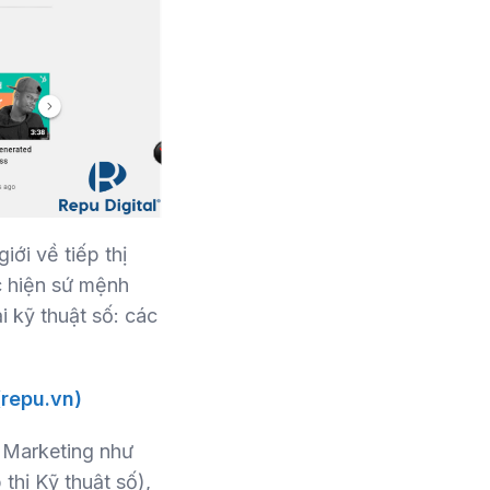
iới về tiếp thị
c hiện sứ mệnh
i kỹ thuật số: các
(repu.vn)
 Marketing như
thị Kỹ thuật số),