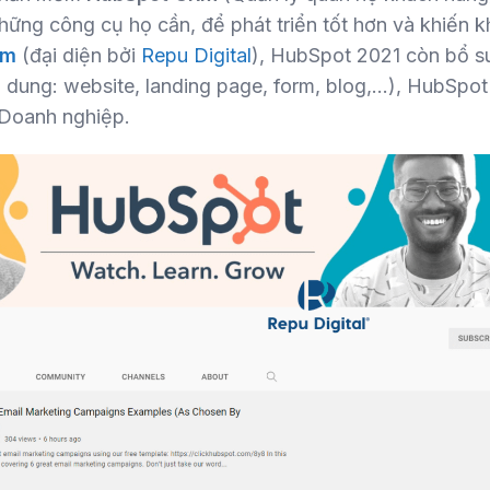
hững công cụ họ cần, để phát triển tốt hơn và khiến 
am
(đại diện bởi
Repu Digital
), HubSpot 2021 còn bổ s
dung: website, landing page, form, blog,…), HubSpot
i Doanh nghiệp.