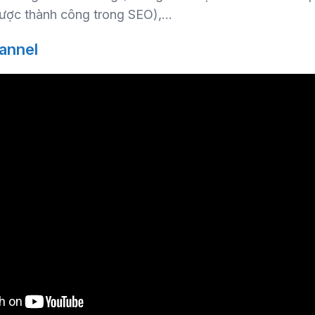
lược thành công trong SEO),…
annel