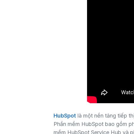
HubSpot
là một nền tảng tiếp th
Phần mềm HubSpot bao gồm ph
mềm HubSpot Service Hub và 