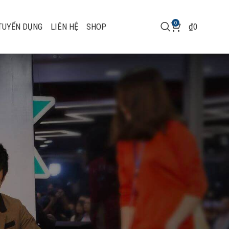
0
TUYỂN DỤNG
LIÊN HỆ
SHOP
₫
0
l
021