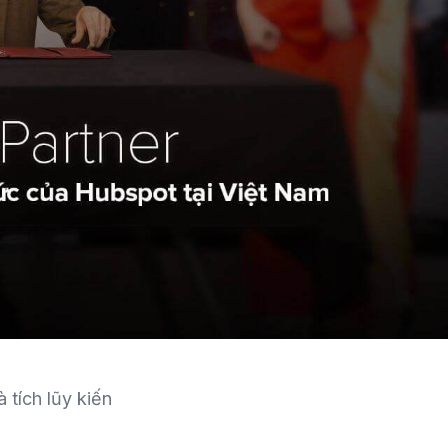
ọc ngoài việc trải
như vậy, các
ào, học để làm gì
Youtube có thể
ia sẻ cực tâm
p không-thể-phù-
 tích lũy kiến