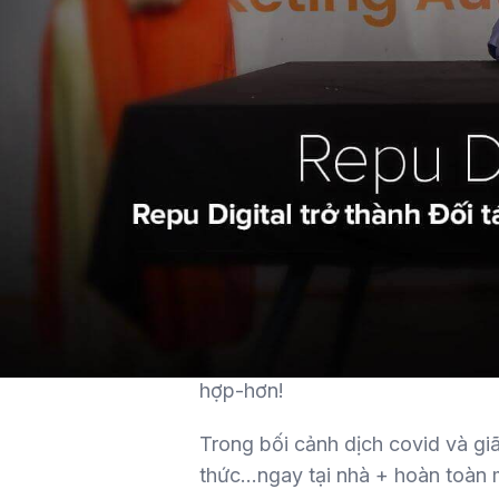
Marketing nói chung và Digital M
nghiệm thực tế, còn phải chăm c
marketer mới có thể vững bước 
thì không phải ai cũng biết. 5 
đem đến cho bạn.
Repu Digital tin rằng phương p
huyết, kỹ càng từ những bậc “t
hợp-hơn!
Trong bối cảnh dịch covid và giã
thức…ngay tại nhà + hoàn toàn m