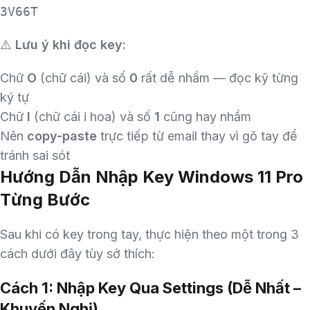
3V66T
⚠️
Lưu ý khi đọc key:
Chữ
O
(chữ cái) và số
0
rất dễ nhầm — đọc kỹ từng
ký tự
Chữ
I
(chữ cái i hoa) và số
1
cũng hay nhầm
Nên
copy-paste
trực tiếp từ email thay vì gõ tay để
tránh sai sót
Hướng Dẫn Nhập Key Windows 11 Pro
Từng Bước
Sau khi có key trong tay, thực hiện theo một trong 3
cách dưới đây tùy sở thích:
Cách 1: Nhập Key Qua Settings (Dễ Nhất –
Khuyến Nghị)