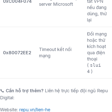
0xC004F074
tắt VPN
server Microsoft
nếu đang
dùng, thử
lại
Đổi mạng
hoặc thử
kích hoạt
Timeout kết nối
0x80072EE2
qua điện
mạng
thoại
(
slui
4
)
📞
Cần hỗ trợ thêm?
Liên hệ trực tiếp đội ngũ Repu
Digital:
Website:
repu.vn/lien-he