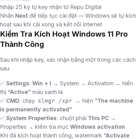
Nhập 25 ký tự key nhận từ Repu Digital
Nhấn
Next
để tiếp tục cài đặt — Windows sẽ tự kích
hoạt sau khi cài xong và kết nối internet
Kiểm Tra Kích Hoạt Windows 11 Pro
Thành Công
Sau khi nhập key, xác nhận bằng một trong các cách
sau:
✅
Settings
:
Win + I
→ System → Activation → hiển
thị
“Active”
màu xanh lá
✅
CMD
: chạy
slmgr /xpr
→ hiện
“The machine
is permanently activated”
✅
System Properties
: chuột phải
This PC
→
Properties → kiểm tra mục
Windows activation
Khi đã kích hoạt thành công, watermark
“Activate