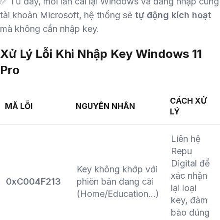
✅ Từ đây, mỗi lần cài lại Windows và đăng nhập cùng
tài khoản Microsoft, hệ thống sẽ
tự động kích hoạt
mà không cần nhập key.
Xử Lý Lỗi Khi Nhập Key Windows 11
Pro
CÁCH XỬ
MÃ LỖI
NGUYÊN NHÂN
LÝ
Liên hệ
Repu
Digital để
Key không khớp với
xác nhận
0xC004F213
phiên bản đang cài
lại loại
(Home/Education…)
key, đảm
bảo đúng