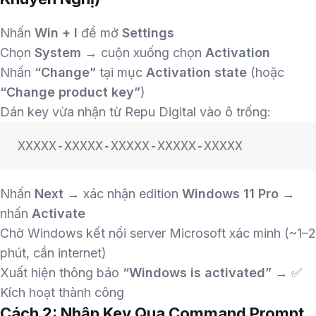
Nhấn
Win + I
để mở
Settings
Chọn
System
→ cuộn xuống chọn
Activation
Nhấn
“Change”
tại mục
Activation state
(hoặc
“Change product key”
)
Dán key vừa nhận từ Repu Digital vào ô trống:
XXXXX-XXXXX-XXXXX-XXXXX-XXXXX
Nhấn
Next
→ xác nhận edition
Windows 11 Pro
→
nhấn
Activate
Chờ Windows kết nối server Microsoft xác minh (~1–2
phút, cần internet)
Xuất hiện thông báo
“Windows is activated”
→ ✅
Kích hoạt thành công
Cách 2: Nhập Key Qua Command Prompt