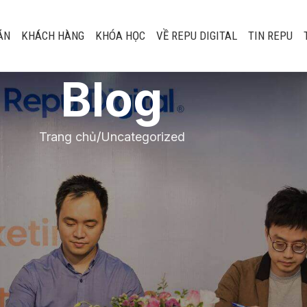
ÁN
KHÁCH HÀNG
KHÓA HỌC
VỀ REPU DIGITAL
TIN REPU
Blog
Trang chủ
Uncategorized
UNCATEGORIZED
shop “Tái kết nối B
ghệ tăng kết nối và 
ách hàng” của VS