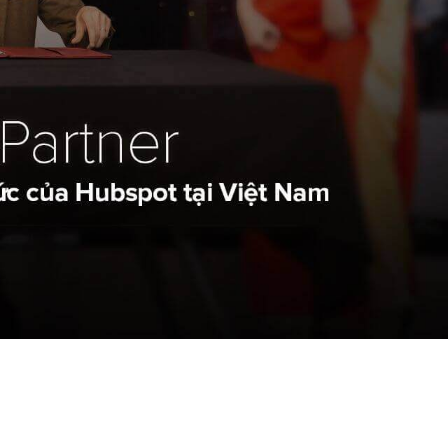
kết nối và trải
 – CEO Repu
 dự.