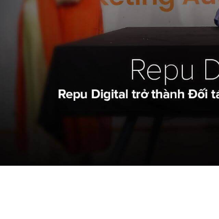
2020
Đăng bởi
N
Vào chiều Chủ Nhật (08/11), w
nghiệm khách hàng” của VSMC
Digital đã diễn ra thành công 