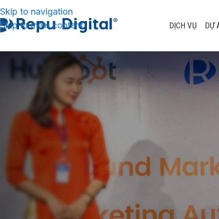
Skip to navigation
Skip to main content
DỊCH VỤ
DỰ 
Recap Work
dụng công n
nghiệm kh