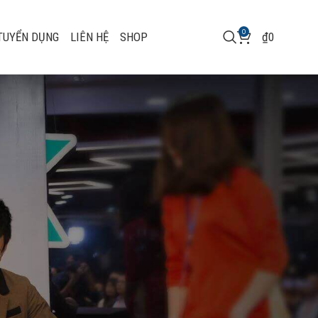
0
TUYỂN DỤNG
LIÊN HỆ
SHOP
₫
0
2B ứng
trải
MCamp