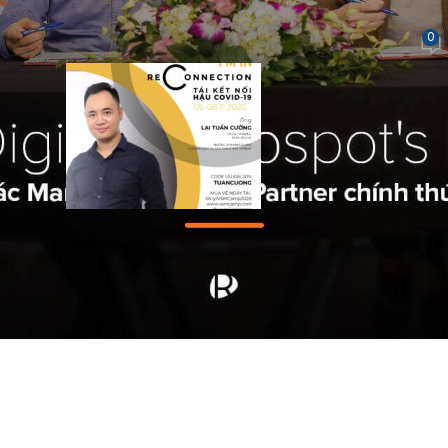
0
guyễn Thanh Phương
On Tháng mười một 25, 2020
orkshop “Tái kết nối B2B ứng dụng công nghệ tăng 
amp với sự tham gia của diễn giả Lại Tuấn Cường
và tốt đẹp, để lại nhiều ấn tượng với thính giả tham